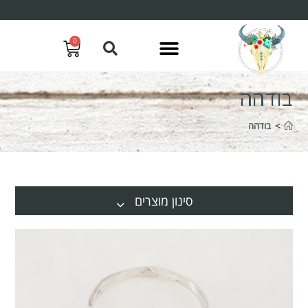
0
בודהה
>
בודהה
סינון מוצרים