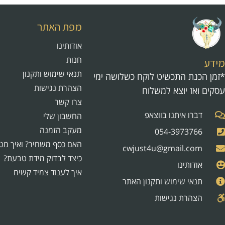
מפת האתר
אודותינו
חנות
מידע
תנאי שימוש ותקנון
*זמן הכנת התכשיט לוקח כשלושה ימי
הצהרת נגישות
עסקים ואז יוצא למשלוח
צרו קשר
דברו איתנו בווצאפ
החשבון שלי
מעקב הזמנה
054-3973766
האם כסף משחיר? ואיך מט
cwjust4u@gmail.com
כיצד לבדוק מידת טבעת?
אודותינו
איך לענוד צמיד קשיח
תנאי שימוש ותקנון האתר
הצהרת נגישות