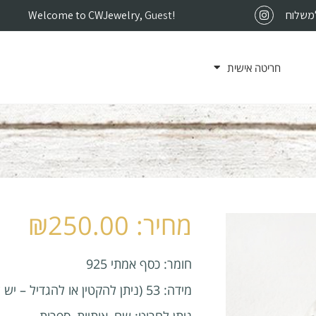
למשלוח
!
Guest
Welcome to CWJewelry,
חריטה אישית
₪
250.00
חומר: כסף אמתי 925
מידה: 53 (ניתן להקטין או להגדיל – יש לכתוב בהערות)
ניתן לחרוט: שם, אותיות, ספרות