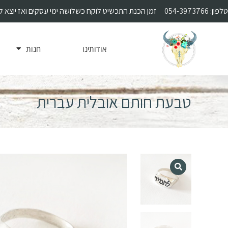
טלפון:
054-3973766
זמן הכנת התכשיט לוקח כשלושה ימי עסקים ואז יוצא 
אודותינו
חנות
טבעת חותם אובלית עברית