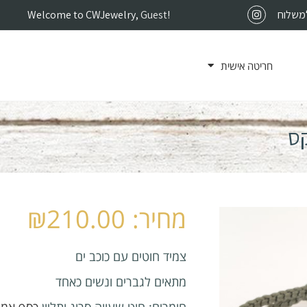
למשלוח
!
Guest
Welcome to CWJewelry,
חריטה אישית
קס
₪
210.00
צמיד חוטים עם כוכב ים
מתאים לגברים ונשים כאחד
חומרים: חוט שעווה סרוג ותליון
כסף אמתי 