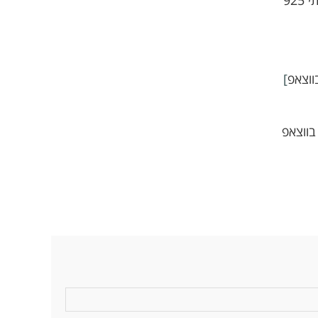
ווצאפ
]
בווצאפ