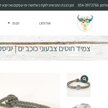
טלפון:
054-3973766
זמן הכנת התכשיט לוקח כשלושה ימי עסקים ואז יוצא 
אודותינו
חנות
צמיד חוטים צבעוני כוכב ים | יוניס