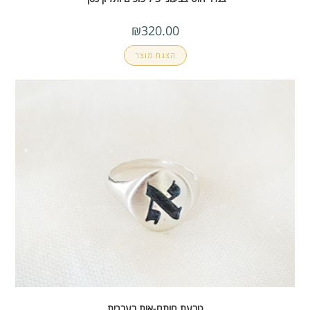
₪
320.00
הצגת מוצר
טבעת חותם-אות בעברית