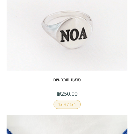
טבעת חותם-שם
₪
250.00
הצגת מוצר